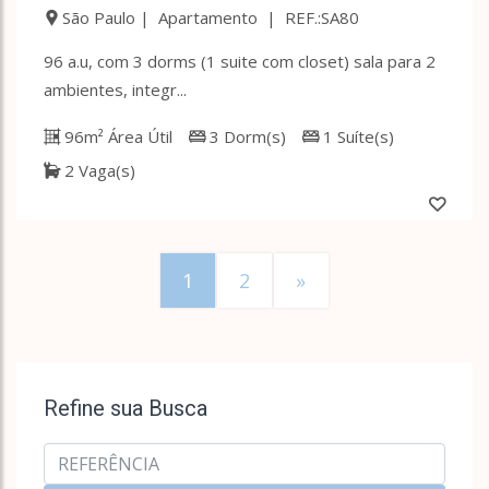
São Paulo | Apartamento | REF.:SA80
96 a.u, com 3 dorms (1 suite com closet) sala para 2
ambientes, integr...
96m² Área Útil
3 Dorm(s)
1 Suíte(s)
2 Vaga(s)
1
2
»
Refine sua Busca